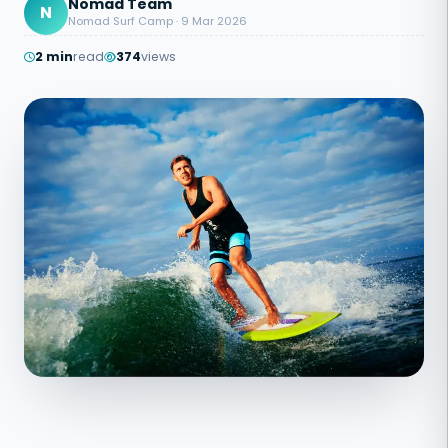
Nomad Team
N
Nomad Surf Camp · 9 Mar 2026
2 min
read
374
views