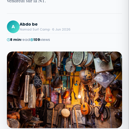
vendredi sur la N1.
Abdo be
A
Nomad Surf Camp · 6 Jun 2026
8 min
read
109
views