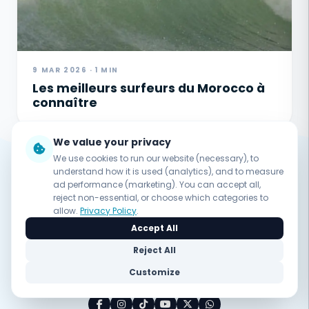
9 MAR 2026 · 1 MIN
Les meilleurs surfeurs du Morocco à
connaître
We value your privacy
We use cookies to run our website (necessary), to
understand how it is used (analytics), and to measure
ad performance (marketing). You can accept all,
Nomad surf camp
reject non-essential, or choose which categories to
allow.
Privacy Policy
.
Découvrez le véritable esprit du surf au cœur de
Accept All
Tamraght, Maroc. Un coaching expert, des vues océan
Reject All
à couper le souffle et une ambiance familiale.
Customize