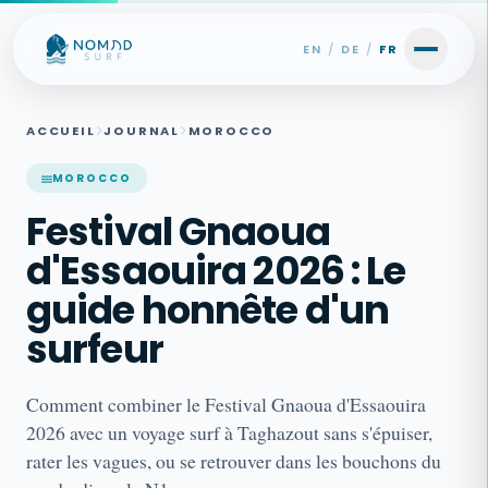
Skip to content
EN
/
DE
/
FR
ACCUEIL
JOURNAL
MOROCCO
MOROCCO
Festival Gnaoua
d'Essaouira 2026 : Le
guide honnête d'un
surfeur
Comment combiner le Festival Gnaoua d'Essaouira
2026 avec un voyage surf à Taghazout sans s'épuiser,
rater les vagues, ou se retrouver dans les bouchons du