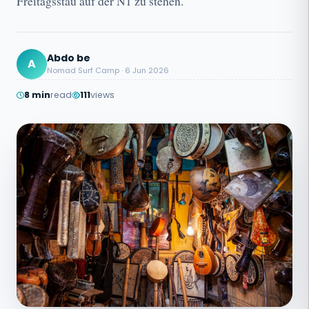
Freitagsstau auf der N1 zu stehen.
Abdo be
A
Nomad Surf Camp · 6 Jun 2026
8 min
read
111
views