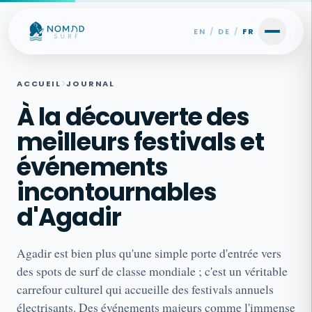
Skip to content
EN
/
DE
/
FR
ACCUEIL
JOURNAL
À la découverte des
meilleurs festivals et
événements
incontournables
d'Agadir
Agadir est bien plus qu'une simple porte d'entrée vers
des spots de surf de classe mondiale ; c'est un véritable
carrefour culturel qui accueille des festivals annuels
électrisants. Des événements majeurs comme l'immense