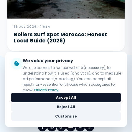
18 JUL 2026 · 1 MIN
Boilers Surf Spot Morocco: Honest
Local Guide (2026)
We value your privacy
We use cookies to run our website (necessary), to
understand how it is used (analytics), and to measure
Nomad surf camp
ad performance (marketing). You can accept all,
reject non-essential, or choose which categories to
allow.
Privacy Policy
.
Découvrez le véritable esprit du surf au cœur de
Accept All
Tamraght, Maroc. Un coaching expert, des vues océan
à couper le souffle et une ambiance familiale.
Reject All
Customize