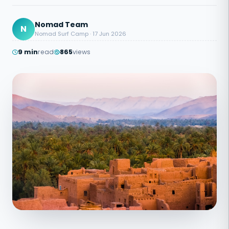
Nomad Team
N
Nomad Surf Camp · 17 Jun 2026
9 min
read
865
views