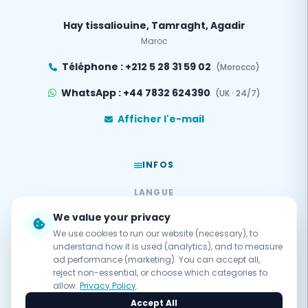
Hay tissaliouine, Tamraght, Agadir
Maroc
Téléphone : +212 5 28 31 59 02
(Morocco)
WhatsApp : +44 7832 624390
(UK · 24/7)
Afficher l'e-mail
INFOS
LANGUE
EN
DE
FR
We value your privacy
We use cookies to run our website (necessary), to
PAIEMENT SÉCURISÉ
understand how it is used (analytics), and to measure
ad performance (marketing). You can accept all,
reject non-essential, or choose which categories to
Propulsé par
PayPal
allow.
Privacy Policy
.
Accept All