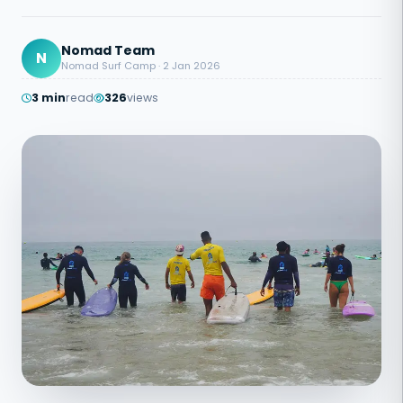
Nomad Team
N
Nomad Surf Camp · 2 Jan 2026
3 min
read
326
views