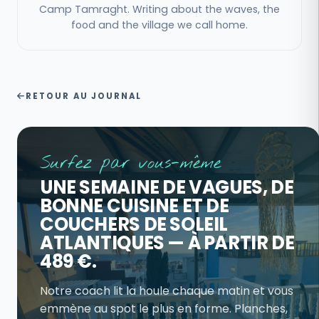
Camp Tamraght. Writing about the waves, the
food and the village we call home.
RETOUR AU JOURNAL
Surfez par vous-même
UNE SEMAINE DE VAGUES, DE
BONNE CUISINE ET DE
COUCHERS DE SOLEIL
ATLANTIQUES — À PARTIR DE
489 €.
Notre coach lit la houle chaque matin et vous
emmène au spot le plus en forme. Planches,