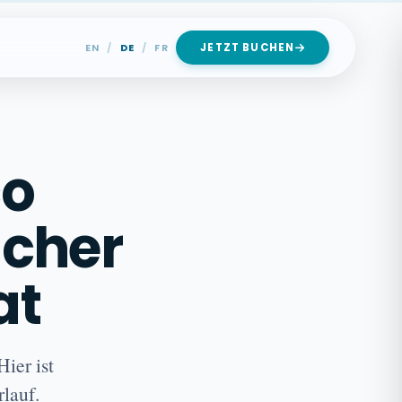
JETZT BUCHEN
EN
/
DE
/
FR
co
acher
at
ier ist
lauf.