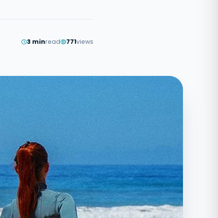
3 min
read
771
views