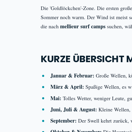
Die 'Goldlöckchen'-Zone. Die ersten große
Sommer noch warm. Der Wind ist meist sch
mellieur surf camps
die nach
suchen, wäh
KURZE ÜBERSICHT
Januar & Februar:
Große Wellen, küh
März & April:
Spaßige Wellen, es wi
Mai:
Tolles Wetter, weniger Leute, gut
Juni, Juli & August:
Kleine Wellen, 
September:
Der Swell kehrt zurück, 
Oktober & November:
Die Hauptsais