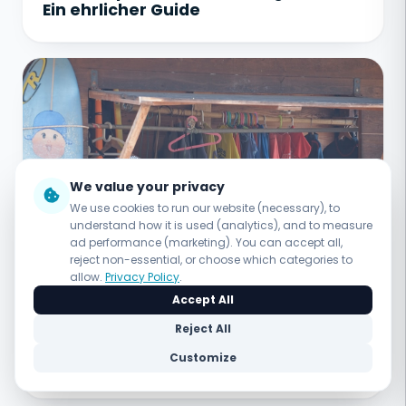
Ein ehrlicher Guide
We value your privacy
We use cookies to run our website (necessary), to
understand how it is used (analytics), and to measure
ad performance (marketing). You can accept all,
reject non-essential, or choose which categories to
allow.
Privacy Policy
.
Accept All
18 JUL 2026 · 1 MIN
Reject All
Packliste für den Morocco-Surftrip:
Customize
Ehrlicher Guide für 2026