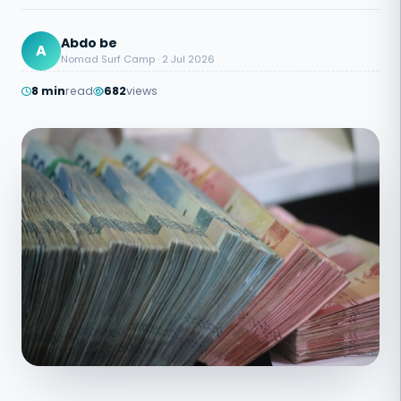
Abdo be
A
Nomad Surf Camp · 2 Jul 2026
8 min
read
682
views